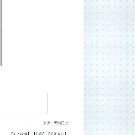
来源：
天鸿门业
【
加入收藏
】 【
打印
】【
关闭窗口
】