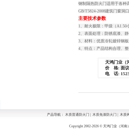
钢制隔热防火门适用于各种
GB/T5824-2008建
主要技术参数
1、耐火极限：甲级（A1.50
2、表面处理：防锈底漆、
3、材料：优质冷轧镀锌钢
4、特点：产品结构合理、
天鸿门业（河
价 格: 面
电 话: 15237
产品导航：
木质普通防火门
|
木质免漆防火门
|
木质
Copyright 2002-2026 © 天鸿门业（河