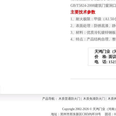
GB/T5824-2008建
主要技术参数
1、耐火极限：甲级（A1.50
2、表面处理：防锈底漆、
3、材料：优质冷轧镀锌钢
4、特点：产品结构合理、
天鸿门业（河
价 格: 面
电 话: 15237
产品导航：
木质普通防火门
|
木质免漆防火门
|
木质
Copyright 2002-2026 © 天鸿门业（河
地址：郑州市郑东新区CBD内环18号 固话：0371-609