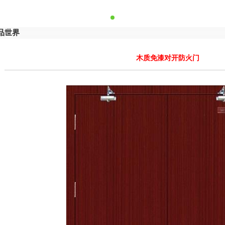
品世界
木质免漆对开防火门